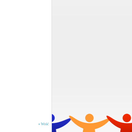
« Wróć