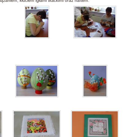
iązaniem, kłuciem igłami tkackimi oraz haftem.