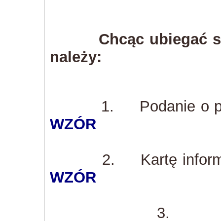
Chcąc ubiegać s
należy:
1. Podanie o prz
WZÓR
2. Kartę informac
WZÓR
3. Ważne orz