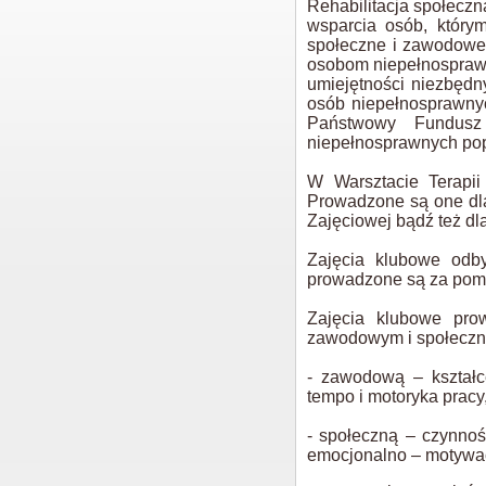
Rehabilitacja społecz
wsparcia osób, który
społeczne i zawodowe.
osobom niepełnosprawn
umiejętności niezbęd
osób niepełnosprawny
Państwowy Fundusz 
niepełnosprawnych po
W Warsztacie Terapii
Prowadzone są one dla
Zajęciowej bądź też dl
Zajęcia klubowe odb
prowadzone są za pomo
Zajęcia klubowe pro
zawodowym i społecz
- zawodową – kształc
tempo i motoryka pracy
- społeczną – czynnośc
emocjonalno – motywa