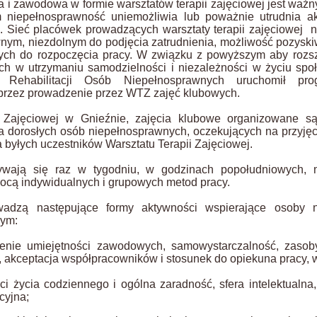
na i zawodowa w formie warsztatów terapii zajęciowej jest wa
m niepełnosprawność uniemożliwia lub poważnie utrudnia a
 Sieć placówek prowadzących warsztaty terapii zajęciowej na
ym, niezdolnym do podjęcia zatrudnienia, możliwość pozyski
nych do rozpoczęcia pracy. W związku z powyższym aby rozsz
ch w utrzymaniu samodzielności i niezależności w życiu sp
Rehabilitacji Osób Niepełnosprawnych uruchomił pr
przez prowadzenie przez WTZ zajęć klubowych.
 Zajęciowej w Gnieźnie, zajęcia klubowe organizowane s
 dorosłych osób niepełnosprawnych, oczekujących na przyjęci
a byłych uczestników Warsztatu Terapii Zajęciowej.
ywają się raz w tygodniu, w godzinach popołudniowych, 
cą indywidualnych i grupowych metod pracy.
wadzą następujące formy aktywności wspierające osoby n
nym:
enie umiejętności zawodowych, samowystarczalność, zaso
, akceptacja współpracowników i stosunek do opiekuna pracy, 
i życia codziennego i ogólna zaradność, sfera intelektualna,
cyjna;