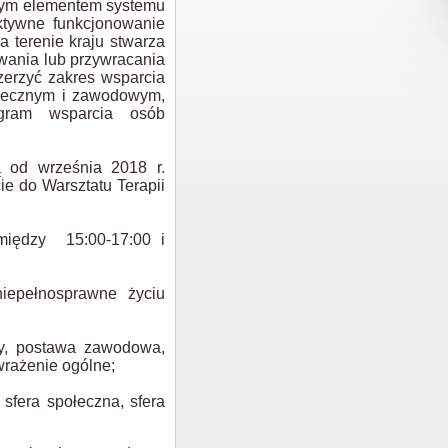
żnym elementem systemu
ktywne funkcjonowanie
 terenie kraju stwarza
wania lub przywracania
erzyć zakres wsparcia
ołecznym i zawodowym,
ogram wsparcia osób
ą od września 2018 r.
e do Warsztatu Terapii
między 15:00-17:00 i
iepełnosprawne życiu
by, postawa zawodowa,
wrażenie ogólne;
 sfera społeczna, sfera