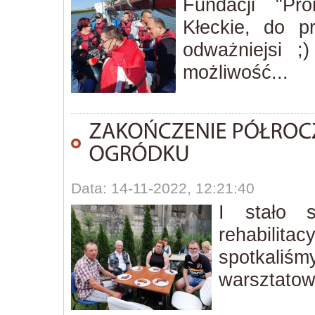
Fundacji "Pro
Kłeckie, do pr
odważniejsi ;
możliwość...
Data: 14-11-2022, 12:21:40
I stało 
rehabilitac
spotkali
warsztato